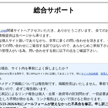
総合サポート
d.com
関連サイトへアクセスいただき、ありがとうございます。 全ての
情報提供は当ページから承ります。
個人サイト扱いでありながら、非常に多くの問い合わせを頂きます。 
全ての問い合わせにご返信する訳ではないので、あらかじめご承知下さ
管理人がいる為、問い合わせする前に以下の点をご確認下さい。
の場合、サイト内を事前によく探しましたか？
合わせを受ける用件で、実に80%はサイト内に記載してあることです。特に
サイト内全検索
、
管理人
等。
やメディア掲載については報告制です。掲載拒否はいたしません。事前
良いので、必ずご報告願います。
元表記によるリンク報告は個人・企業・政府等の区別問わず、一切必要
むしろ手間が掛かる為、リンク報告はしないで頂けると助かります。
22/5/23-2026/6/8)にメールフォームが使えなかった不具合を修正。申し