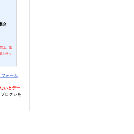
場合
性質上、迷
訴を行っ
トフォーム
ないとデー
、プロクシを