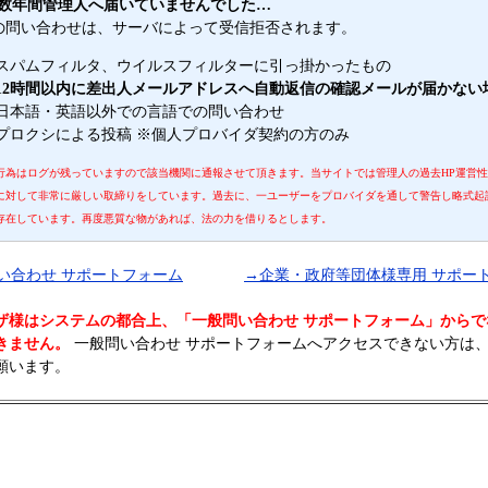
数年間管理人へ届いていませんでした…
の問い合わせは、サーバによって受信拒否されます。
スパムフィルタ、ウイルスフィルターに引っ掛かったもの
12時間以内に差出人メールアドレスへ自動返信の確認メールが届かない
日本語・英語以外での言語での問い合わせ
プロクシによる投稿 ※個人プロバイダ契約の方のみ
行為はログが残っていますので該当機関に通報させて頂きます。当サイトでは管理人の過去HP運営
に対して非常に厳しい取締りをしています。過去に、一ユーザーをプロバイダを通して警告し略式起
存在しています。再度悪質な物があれば、法の力を借りるとします。
い合わせ サポートフォーム
→企業・政府等団体様専用 サポー
ザ様はシステムの都合上、「一般問い合わせ サポートフォーム」からで
きません。
一般問い合わせ サポートフォームへアクセスできない方は
願います。