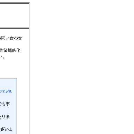
お問い合わせ
作業簡略化
い。
ブログ検
でも事
ありま
訳ございま