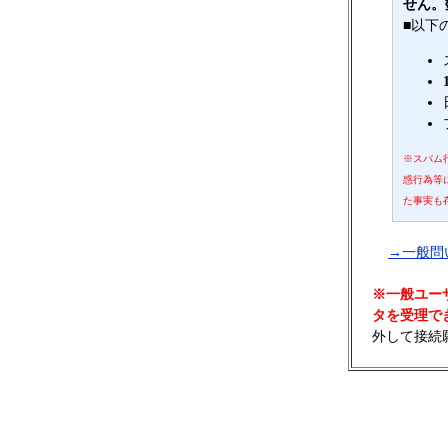
せん。
■以下
※スパム
惑行為等
た事実も
→一般問
※一般ユー
タを受理で
外して接続