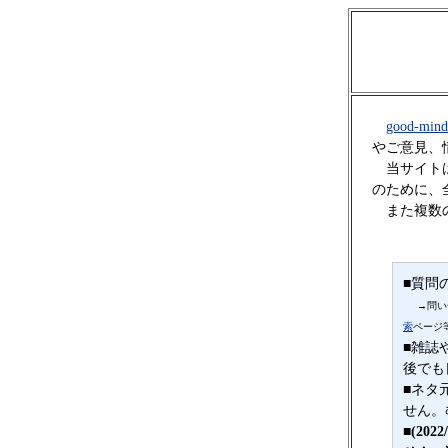
good-min
やご意見、
当サイトは
のために、
また複数の
■質問
→問い
索
ページ
■雑誌
後でも
■ネタ
せん。
■(20